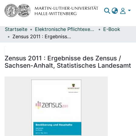
Startseite
Elektronische Pflichtexemplare
E-Book
Bereiche & Sammlungen
Zensus 2011 : Ergebnisse des Zensus / Sachsen-Anhalt, Statistisches Landesamt
Das gesamte Repositorium
Statistiken
Zensus 2011 : Ergebnisse des Zensus /
Sachsen-Anhalt, Statistisches Landesamt