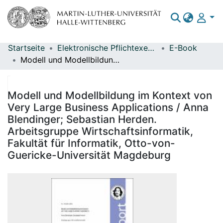
Startseite
Elektronische Pflichtexemplare
E-Book
Bereiche & Sammlungen
Modell und Modellbildung im Kontext von Very Large Business Applications / Anna Blendinger; Sebastian Herden. Arbeitsgruppe Wirtschaftsinformatik, Fakultät für Informatik, Otto-von-Guericke-Universität Magdeburg
Das gesamte Repositorium
Statistiken
Modell und Modellbildung im Kontext von
Very Large Business Applications / Anna
Blendinger; Sebastian Herden.
Arbeitsgruppe Wirtschaftsinformatik,
Fakultät für Informatik, Otto-von-
Guericke-Universität Magdeburg