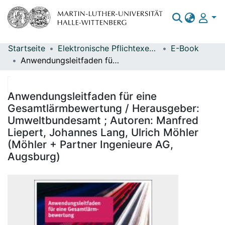
Startseite
Elektronische Pflichtexemplare
E-Book
Bereiche & Sammlungen
Anwendungsleitfaden für eine Gesamtlärmbewertung / Herausgeber: Umweltbundesamt ; Autoren: Manfred Liepert, Johannes Lang, Ulrich Möhler (Möhler + Partner Ingenieure AG, Augsburg)
Das gesamte Repositorium
Statistiken
Anwendungsleitfaden für eine
Gesamtlärmbewertung / Herausgeber:
Umweltbundesamt ; Autoren: Manfred
Liepert, Johannes Lang, Ulrich Möhler
(Möhler + Partner Ingenieure AG,
Augsburg)