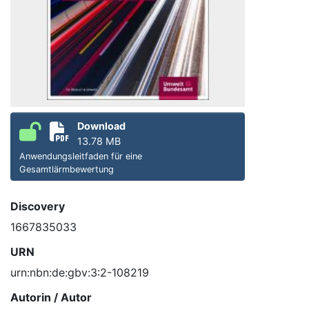
Download
13.78 MB
Anwendungsleitfaden für eine
Gesamtlärmbewertung
Discovery
1667835033
URN
urn:nbn:de:gbv:3:2-108219
Autorin / Autor