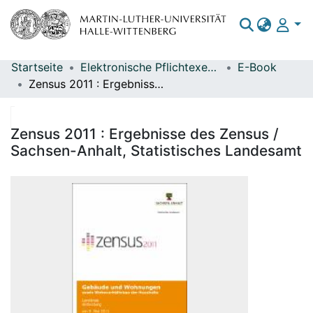
Startseite
Elektronische Pflichtexemplare
E-Book
Bereiche & Sammlungen
Zensus 2011 : Ergebnisse des Zensus / Sachsen-Anhalt, Statistisches Landesamt
Das gesamte Repositorium
Statistiken
Zensus 2011 : Ergebnisse des Zensus /
Sachsen-Anhalt, Statistisches Landesamt