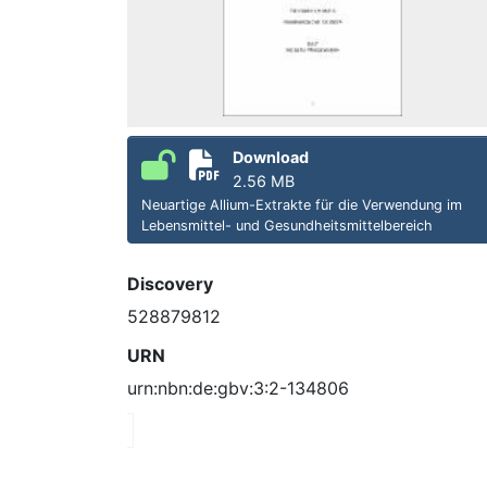
Download
2.56 MB
Neuartige Allium-Extrakte für die Verwendung im
Lebensmittel- und Gesundheitsmittelbereich
Discovery
528879812
URN
urn:nbn:de:gbv:3:2-134806