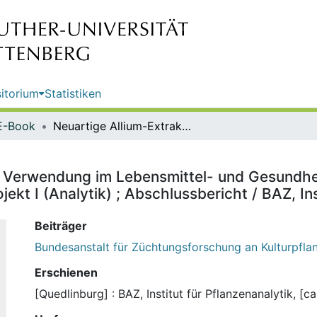
itorium
Statistiken
E-Book
Neuartige Allium-Extrakte für die Verwendung im Lebensmittel- und Gesundheitsmittelbereich : InnoRegio Rephyna-Verbundprojekt ; Teilprojekt I (Analytik) ; Abschlussbericht / BAZ, Institut für Pflanzenanalytik
e Verwendung im Lebensmittel- und Gesundhei
ekt I (Analytik) ; Abschlussbericht / BAZ, Ins
Beiträger
Bundesanstalt für Züchtungsforschung an Kulturpfla
Erschienen
[Quedlinburg] : BAZ, Institut für Pflanzenanalytik, [c