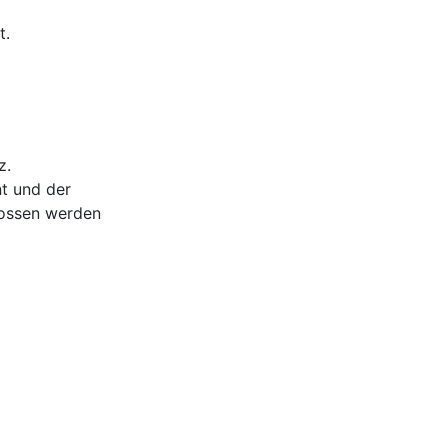
t.
z.
t und der
lossen werden