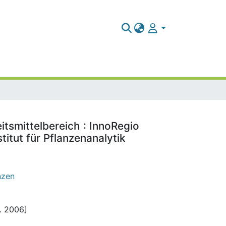
tsmittelbereich : InnoRegio
titut für Pflanzenanalytik
nzen
a. 2006]