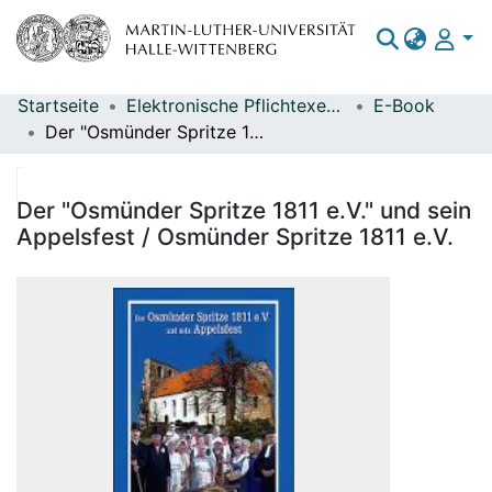
Startseite
Elektronische Pflichtexemplare
E-Book
Bereiche & Sammlungen
Der "Osmünder Spritze 1811 e.V." und sein Appelsfest / Osmünder Spritze 1811 e.V.
Das gesamte Repositorium
Statistiken
Der "Osmünder Spritze 1811 e.V." und sein
Appelsfest / Osmünder Spritze 1811 e.V.