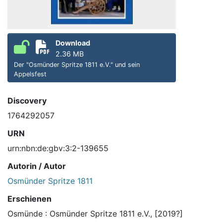
Download
2.36 MB
Der "Osmünder Spritze 1811 e.V." und sein
Appelsfest
Discovery
1764292057
URN
urn:nbn:de:gbv:3:2-139655
Autorin / Autor
Osmünder Spritze 1811
Erschienen
Osmünde : Osmünder Spritze 1811 e.V., [2019?]