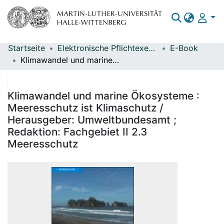
Startseite
Elektronische Pflichtexemplare
E-Book
Bereiche & Sammlungen
Klimawandel und marine Ökosysteme : Meeresschutz ist Klimaschutz / Herausgeber: Umweltbundesamt ; Redaktion: Fachgebiet II 2.3 Meeresschutz
Das gesamte Repositorium
Statistiken
Klimawandel und marine Ökosysteme :
Meeresschutz ist Klimaschutz /
Herausgeber: Umweltbundesamt ;
Redaktion: Fachgebiet II 2.3
Meeresschutz