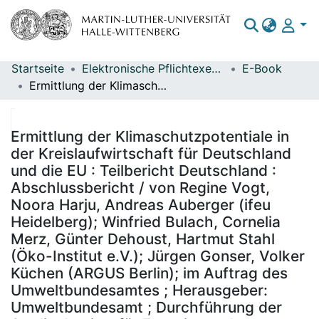
Startseite
Elektronische Pflichtexemplare
E-Book
Bereiche & Sammlungen
Ermittlung der Klimaschutzpotentiale in der Kreislaufwirtschaft für Deutschland und die EU : Teilbericht Deutschland : Abschlussbericht / von Regine Vogt, Noora Harju, Andreas Auberger (ifeu Heidelberg); Winfried Bulach, Cornelia Merz, Günter Dehoust, Hartmut Stahl (Öko-Institut e.V.); Jürgen Gonser, Volker Küchen (ARGUS Berlin); im Auftrag des Umweltbundesamtes ; Herausgeber: Umweltbundesamt ; Durchführung der Studie: Institut für Energie- und Umweltforschung - ifeu ; Redaktion: Fachgebiet III 2.4, Dr. Julia Vogel
Das gesamte Repositorium
Statistiken
Ermittlung der Klimaschutzpotentiale in
der Kreislaufwirtschaft für Deutschland
und die EU : Teilbericht Deutschland :
Abschlussbericht / von Regine Vogt,
Noora Harju, Andreas Auberger (ifeu
Heidelberg); Winfried Bulach, Cornelia
Merz, Günter Dehoust, Hartmut Stahl
(Öko-Institut e.V.); Jürgen Gonser, Volker
Küchen (ARGUS Berlin); im Auftrag des
Umweltbundesamtes ; Herausgeber:
Umweltbundesamt ; Durchführung der