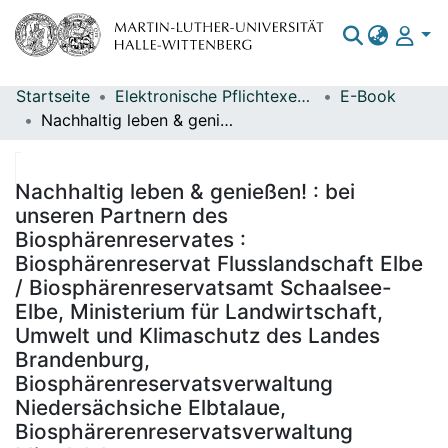
Startseite
Elektronische Pflichtexemplare
E-Book
Bereiche & Sammlungen
Nachhaltig leben & genießen! : bei unseren Partnern des Biosphärenreservates : Biosphärenreservat Flusslandschaft Elbe / Biosphärenreservatsamt Schaalsee-Elbe, Ministerium für Landwirtschaft, Umwelt und Klimaschutz des Landes Brandenburg, Biosphärenreservatsverwaltung Niedersächsiche Elbtalaue, Biosphärerenreservatsverwaltung Mittelelebe
Das gesamte Repositorium
Statistiken
Nachhaltig leben & genießen! : bei
unseren Partnern des
Biosphärenreservates :
Biosphärenreservat Flusslandschaft Elbe
/ Biosphärenreservatsamt Schaalsee-
Elbe, Ministerium für Landwirtschaft,
Umwelt und Klimaschutz des Landes
Brandenburg,
Biosphärenreservatsverwaltung
Niedersächsiche Elbtalaue,
Biosphärerenreservatsverwaltung