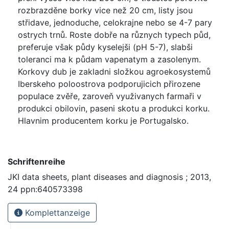
rozbrazděne borky vice než 20 cm, listy jsou
střidave, jednoduche, celokrajne nebo se 4-7 pary
ostrych trnů. Roste dobře na různych typech půd,
preferuje však půdy kyselejši (pH 5-7), slabši
toleranci ma k půdam vapenatym a zasolenym.
Korkovy dub je zakladni složkou agroekosystemů
Iberskeho poloostrova podporujicich přirozene
populace zvěře, zaroveň využivanych farmaři v
produkci obilovin, paseni skotu a produkci korku.
Hlavnim producentem korku je Portugalsko.
Schriftenreihe
JKI data sheets, plant diseases and diagnosis ; 2013,
24 ppn:640573398
Komplettanzeige