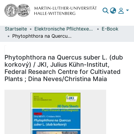
Startseite
Elektronische Pflichtexemplare
E-Book
Bereiche & Sammlungen
Phytophthora na Quercus suber L. (dub korkový) / JKI, Julius Kühn-Institut, Federal Research Centre for Cultivated Plants ; Dina Neves/Christina Maia
Das gesamte Repositorium
Statistiken
Phytophthora na Quercus suber L. (dub
korkový) / JKI, Julius Kühn-Institut,
Federal Research Centre for Cultivated
Plants ; Dina Neves/Christina Maia