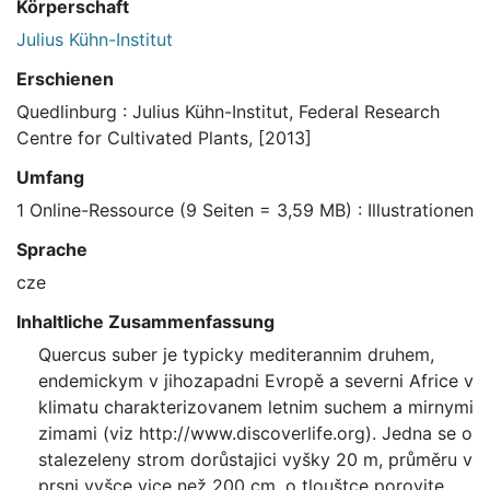
Körperschaft
Julius Kühn-Institut
Erschienen
Quedlinburg : Julius Kühn-Institut, Federal Research
Centre for Cultivated Plants, [2013]
Umfang
1 Online-Ressource (9 Seiten = 3,59 MB) : Illustrationen
Sprache
cze
Inhaltliche Zusammenfassung
Quercus suber je typicky mediterannim druhem,
endemickym v jihozapadni Evropě a severni Africe v
klimatu charakterizovanem letnim suchem a mirnymi
zimami (viz http://www.discoverlife.org). Jedna se o
stalezeleny strom dorůstajici vyšky 20 m, průměru v
prsni vyšce vice než 200 cm, o tlouštce porovite