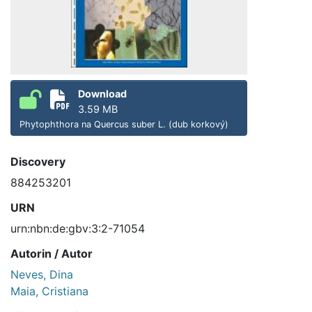
Download
3.59 MB
Phytophthora na Quercus suber L. (dub korkový)
Discovery
884253201
URN
urn:nbn:de:gbv:3:2-71054
Autorin / Autor
Neves, Dina
Maia, Cristiana