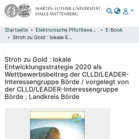
Startseite
Elektronische Pflichtexemplare
E-Book
Bereiche & Sammlungen
Stroh zu Gold : lokale Entwicklungsstrategie 2020 als Wettbewerbsbeitrag der CLLD/LEADER-Interessengruppe Börde / vorgelegt von der CLLD/LEADER-Interessengruppe Börde ; Landkreis Börde
Das gesamte Repositorium
Statistiken
Stroh zu Gold : lokale
Entwicklungsstrategie 2020 als
Wettbewerbsbeitrag der CLLD/LEADER-
Interessengruppe Börde / vorgelegt von
der CLLD/LEADER-Interessengruppe
Börde ; Landkreis Börde