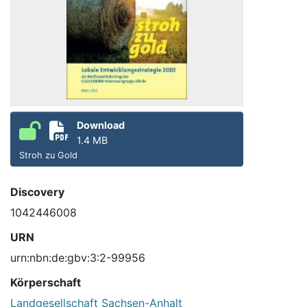
Download
1.4 MB
Stroh zu Gold
Discovery
1042446008
URN
urn:nbn:de:gbv:3:2-99956
Körperschaft
Landgesellschaft Sachsen-Anhalt