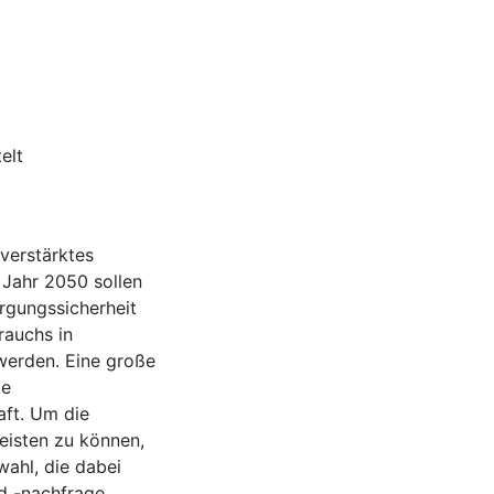
elt
verstärktes
 Jahr 2050 sollen
rgungssicherheit
rauchs in
werden. Eine große
de
aft. Um die
eisten zu können,
wahl, die dabei
nd -nachfrage