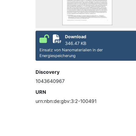
Download
346.47 KB
Einsatz von Nanomaterialien in der
Energiespeicherung
Discovery
1043640967
URN
urn:nbn:de:gbv:3:2-100491