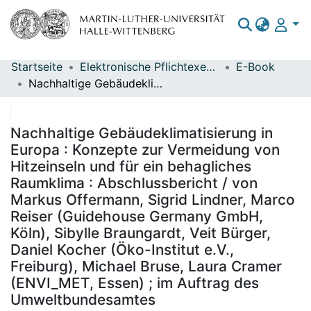
Startseite
Elektronische Pflichtexemplare
E-Book
Bereiche & Sammlungen
Nachhaltige Gebäudeklimatisierung in Europa : Konzepte zur Vermeidung von Hitzeinseln und für ein behagliches Raumklima : Abschlussbericht / von Markus Offermann, Sigrid Lindner, Marco Reiser (Guidehouse Germany GmbH, Köln), Sibylle Braungardt, Veit Bürger, Daniel Kocher (Öko-Institut e.V., Freiburg), Michael Bruse, Laura Cramer (ENVI_MET, Essen) ; im Auftrag des Umweltbundesamtes
Das gesamte Repositorium
Statistiken
Nachhaltige Gebäudeklimatisierung in
Europa : Konzepte zur Vermeidung von
Hitzeinseln und für ein behagliches
Raumklima : Abschlussbericht / von
Markus Offermann, Sigrid Lindner, Marco
Reiser (Guidehouse Germany GmbH,
Köln), Sibylle Braungardt, Veit Bürger,
Daniel Kocher (Öko-Institut e.V.,
Freiburg), Michael Bruse, Laura Cramer
(ENVI_MET, Essen) ; im Auftrag des
Umweltbundesamtes