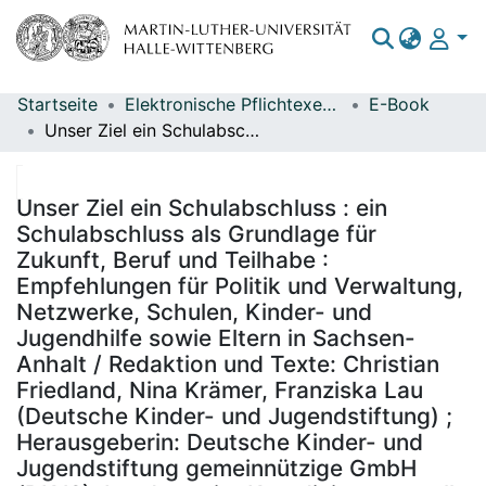
Startseite
Elektronische Pflichtexemplare
E-Book
Bereiche & Sammlungen
Unser Ziel ein Schulabschluss : ein Schulabschluss als Grundlage für Zukunft, Beruf und Teilhabe : Empfehlungen für Politik und Verwaltung, Netzwerke, Schulen, Kinder- und Jugendhilfe sowie Eltern in Sachsen-Anhalt / Redaktion und Texte: Christian Friedland, Nina Krämer, Franziska Lau (Deutsche Kinder- und Jugendstiftung) ; Herausgeberin: Deutsche Kinder- und Jugendstiftung gemeinnützige GmbH (DKJS), Landesweite Koordinierungsstelle „Schulerfolg sichern“, Regionalstelle Sachsen-Anhalt
Das gesamte Repositorium
Statistiken
Unser Ziel ein Schulabschluss : ein
Schulabschluss als Grundlage für
Zukunft, Beruf und Teilhabe :
Empfehlungen für Politik und Verwaltung,
Netzwerke, Schulen, Kinder- und
Jugendhilfe sowie Eltern in Sachsen-
Anhalt / Redaktion und Texte: Christian
Friedland, Nina Krämer, Franziska Lau
(Deutsche Kinder- und Jugendstiftung) ;
Herausgeberin: Deutsche Kinder- und
Jugendstiftung gemeinnützige GmbH