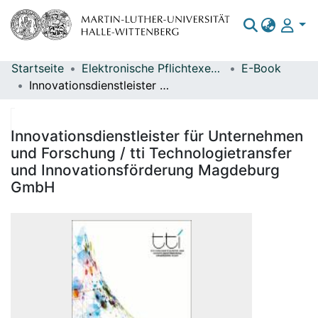
Startseite
Elektronische Pflichtexemplare
E-Book
Bereiche & Sammlungen
Innovationsdienstleister für Unternehmen und Forschung / tti Technologietransfer und Innovationsförderung Magdeburg GmbH
Das gesamte Repositorium
Statistiken
Innovationsdienstleister für Unternehmen
und Forschung / tti Technologietransfer
und Innovationsförderung Magdeburg
GmbH