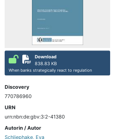
Download
838.83 KB
When banks strategically react to regulation
Discovery
770786960
URN
urn:nbn:de:gbv:3:2-41380
Autorin / Autor
Schliephake, Eva