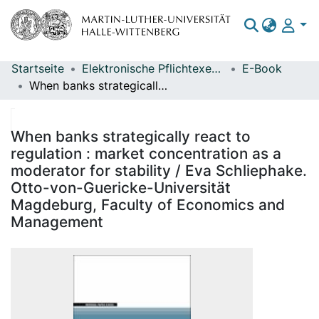
Startseite
Elektronische Pflichtexemplare
E-Book
Bereiche & Sammlungen
When banks strategically react to regulation : market concentration as a moderator for stability / Eva Schliephake. Otto-von-Guericke-Universität Magdeburg, Faculty of Economics and Management
Das gesamte Repositorium
Statistiken
When banks strategically react to
regulation : market concentration as a
moderator for stability / Eva Schliephake.
Otto-von-Guericke-Universität
Magdeburg, Faculty of Economics and
Management