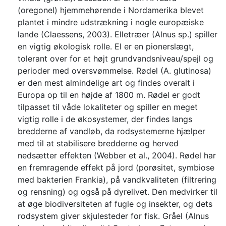
(oregonel) hjemmehørende i Nordamerika blevet
plantet i mindre udstrækning i nogle europæiske
lande (Claessens, 2003). Elletræer (Alnus sp.) spiller
en vigtig økologisk rolle. El er en pionerslægt,
tolerant over for et højt grundvandsniveau/spejl og
perioder med oversvømmelse. Rødel (A. glutinosa)
er den mest almindelige art og findes overalt i
Europa op til en højde af 1800 m. Rødel er godt
tilpasset til våde lokaliteter og spiller en meget
vigtig rolle i de økosystemer, der findes langs
bredderne af vandløb, da rodsystemerne hjælper
med til at stabilisere bredderne og herved
nedsætter effekten (Webber et al., 2004). Rødel har
en fremragende effekt på jord (porøsitet, symbiose
med bakterien Frankia), på vandkvaliteten (filtrering
og rensning) og også på dyrelivet. Den medvirker til
at øge biodiversiteten af fugle og insekter, og dets
rodsystem giver skjulesteder for fisk. Gråel (Alnus