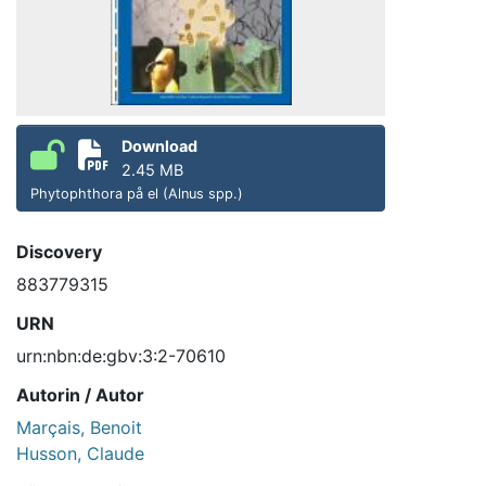
Download
2.45 MB
Phytophthora på el (Alnus spp.)
Discovery
883779315
URN
urn:nbn:de:gbv:3:2-70610
Autorin / Autor
Marçais, Benoit
Husson, Claude