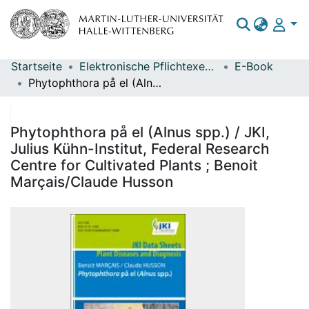
Startseite
Elektronische Pflichtexemplare
E-Book
Bereiche & Sammlungen
Phytophthora på el (Alnus spp.) / JKI, Julius Kühn-Institut, Federal Research Centre for Cultivated Plants ; Benoit Marçais/Claude Husson
Das gesamte Repositorium
Statistiken
Phytophthora på el (Alnus spp.) / JKI,
Julius Kühn-Institut, Federal Research
Centre for Cultivated Plants ; Benoit
Marçais/Claude Husson