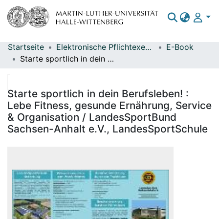
Startseite
Elektronische Pflichtexemplare
E-Book
Bereiche & Sammlungen
Starte sportlich in dein Berufsleben! : Lebe Fitness, gesunde Ernährung, Service & Organisation / LandesSportBund Sachsen-Anhalt e.V., LandesSportSchule
Das gesamte Repositorium
Statistiken
Starte sportlich in dein Berufsleben! :
Lebe Fitness, gesunde Ernährung, Service
& Organisation / LandesSportBund
Sachsen-Anhalt e.V., LandesSportSchule