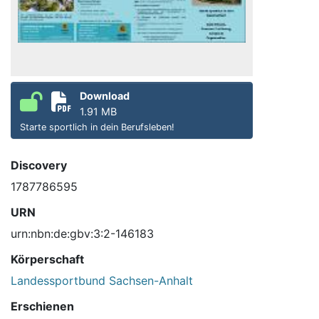
Download
1.91 MB
Starte sportlich in dein Berufsleben!
Discovery
1787786595
URN
urn:nbn:de:gbv:3:2-146183
Körperschaft
Landessportbund Sachsen-Anhalt
Erschienen