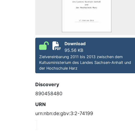
Download
95.56 KB
Zielvereinbarung 2011 bis 2013 zwischen dem
Kultusministerium des Landes Sachsen-Anhalt und
der Hochschule Harz
Discovery
890458480
URN
urn:nbn:de:gbv:3:2-74199