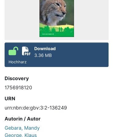
Download
3.36 MB
Hochharz
Discovery
1756918120
URN
urn:nbn:de:gbv:3:2-136249
Autorin / Autor
Gebara, Mandy
George, Klaus