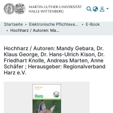
Startseite
Elektronische Pflichtexemplare
E-Book
Bereiche & Sammlungen
Hochharz / Autoren: Mandy Gebara, Dr. Klaus George, Dr. Hans-Ulrich Kison, Dr. Friedhart Knolle, Andreas Marten, Anne Schäfer ; Herausgeber: Regionalverband Harz e.V.
Das gesamte Repositorium
Statistiken
Hochharz / Autoren: Mandy Gebara, Dr.
Klaus George, Dr. Hans-Ulrich Kison, Dr.
Friedhart Knolle, Andreas Marten, Anne
Schäfer ; Herausgeber: Regionalverband
Harz e.V.