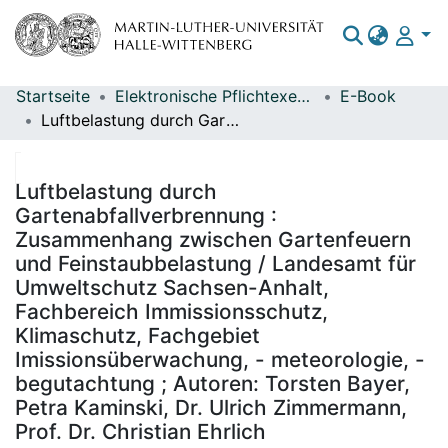
Startseite
Elektronische Pflichtexemplare
E-Book
Bereiche & Sammlungen
Luftbelastung durch Gartenabfallverbrennung : Zusammenhang zwischen Gartenfeuern und Feinstaubbelastung / Landesamt für Umweltschutz Sachsen-Anhalt, Fachbereich Immissionsschutz, Klimaschutz, Fachgebiet Imissionsüberwachung, - meteorologie, - begutachtung ; Autoren: Torsten Bayer, Petra Kaminski, Dr. Ulrich Zimmermann, Prof. Dr. Christian Ehrlich
Das gesamte Repositorium
Luftbelastung durch
Gartenabfallverbrennung :
Zusammenhang zwischen Gartenfeuern
und Feinstaubbelastung / Landesamt für
Umweltschutz Sachsen-Anhalt,
Fachbereich Immissionsschutz,
Klimaschutz, Fachgebiet
Imissionsüberwachung, - meteorologie, -
begutachtung ; Autoren: Torsten Bayer,
Petra Kaminski, Dr. Ulrich Zimmermann,
Prof. Dr. Christian Ehrlich