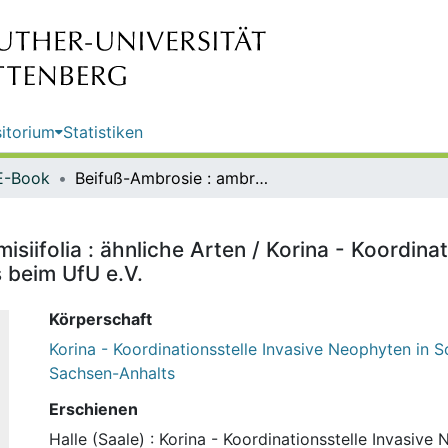
itorium
Statistiken
E-Book
Beifuß-Ambrosie : ambrosia artemisiifolia : ähnliche Arten / Korina - Koordinationsstelle Invasive Neophyten in Schutzgebieten Sachsen-Anhalts beim UfU e.V.
siifolia : ähnliche Arten / Korina - Koordina
 beim UfU e.V.
Körperschaft
Korina - Koordinationsstelle Invasive Neophyten in 
Sachsen-Anhalts
Erschienen
Halle (Saale) : Korina - Koordinationsstelle Invasive