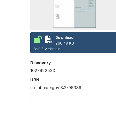
Download
266.49 KB
Beifuß-Ambrosie
Discovery
102792252X
URN
urn:nbn:de:gbv:3:2-95389