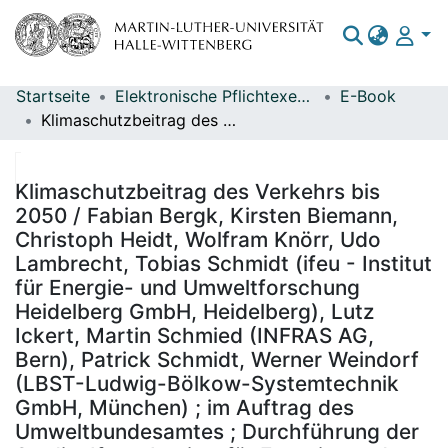
Startseite
Elektronische Pflichtexemplare
E-Book
Bereiche & Sammlungen
Klimaschutzbeitrag des Verkehrs bis 2050 / Fabian Bergk, Kirsten Biemann, Christoph Heidt, Wolfram Knörr, Udo Lambrecht, Tobias Schmidt (ifeu - Institut für Energie- und Umweltforschung Heidelberg GmbH, Heidelberg), Lutz Ickert, Martin Schmied (INFRAS AG, Bern), Patrick Schmidt, Werner Weindorf (LBST-Ludwig-Bölkow-Systemtechnik GmbH, München) ; im Auftrag des Umweltbundesamtes ; Durchführung der Studie: Ifeu - Institut für Energie- und Umweltforschung Heidelberg GmbH ; Redaktion: Fachgebiet I 3.1 Umwelt und Verkehr Martin Lambrecht
Das gesamte Repositorium
Statistiken
Klimaschutzbeitrag des Verkehrs bis
2050 / Fabian Bergk, Kirsten Biemann,
Christoph Heidt, Wolfram Knörr, Udo
Lambrecht, Tobias Schmidt (ifeu - Institut
für Energie- und Umweltforschung
Heidelberg GmbH, Heidelberg), Lutz
Ickert, Martin Schmied (INFRAS AG,
Bern), Patrick Schmidt, Werner Weindorf
(LBST-Ludwig-Bölkow-Systemtechnik
GmbH, München) ; im Auftrag des
Umweltbundesamtes ; Durchführung der