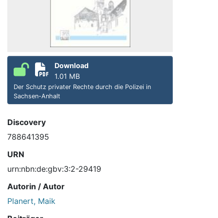
Download
1.01 MB
Der Schutz privater Rechte durch die Polizei in
Sachsen-Anhalt
Discovery
788641395
URN
urn:nbn:de:gbv:3:2-29419
Autorin / Autor
Planert, Maik