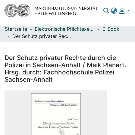
Startseite
Elektronische Pflichtexemplare
E-Book
Bereiche & Sammlungen
Der Schutz privater Rechte durch die Polizei in Sachsen-Anhalt / Maik Planert. Hrsg. durch: Fachhochschule Polizei Sachsen-Anhalt
Das gesamte Repositorium
Statistiken
Der Schutz privater Rechte durch die
Polizei in Sachsen-Anhalt / Maik Planert.
Hrsg. durch: Fachhochschule Polizei
Sachsen-Anhalt