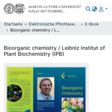
Startseite
Elektronische Pflichtexemplare
E-Book
Bereiche & Sammlungen
Bioorganic chemistry / Leibniz Institut of Plant Biochemistry (IPB)
Das gesamte Repositorium
Statistiken
Bioorganic chemistry / Leibniz Institut of
Plant Biochemistry (IPB)