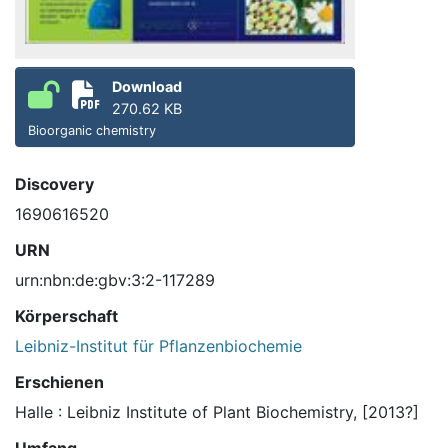
Download
270.62 KB
Bioorganic chemistry
Discovery
1690616520
URN
urn:nbn:de:gbv:3:2-117289
Körperschaft
Leibniz-Institut für Pflanzenbiochemie
Erschienen
Halle : Leibniz Institute of Plant Biochemistry, [2013?]