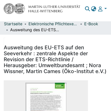
Startseite
Elektronische Pflichtexemplare
E-Book
Bereiche & Sammlungen
Ausweitung des EU-ETS auf den Seeverkehr : zentrale Aspekte der Revision der ETS-Richtlinie / Herausgeber: Umweltbundesamt ; Nora Wissner, Martin Cames (Öko-Institut e.V.)
Das gesamte Repositorium
Statistiken
Ausweitung des EU-ETS auf den
Seeverkehr : zentrale Aspekte der
Revision der ETS-Richtlinie /
Herausgeber: Umweltbundesamt ; Nora
Wissner, Martin Cames (Öko-Institut e.V.)