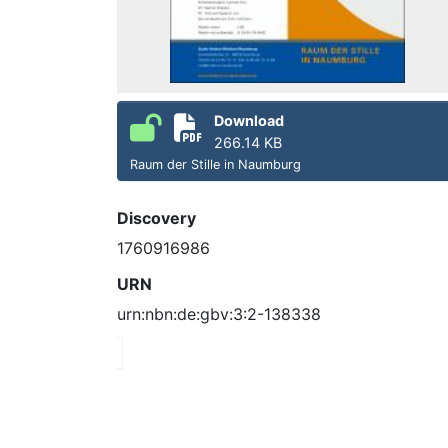
Download
266.14 KB
Raum der Stille in Naumburg
Discovery
1760916986
URN
urn:nbn:de:gbv:3:2-138338