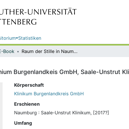
itorium
Statistiken
E-Book
Raum der Stille in Naumburg / Klinium Burgenlandkeis GmbH, Saale-Unstrut Klinikum Naumburg
linium Burgenlandkeis GmbH, Saale-Unstrut 
Körperschaft
Klinikum Burgenlandkreis GmbH
Erschienen
Naumburg : Saale-Unstrut Klinikum, [2017?]
Umfang