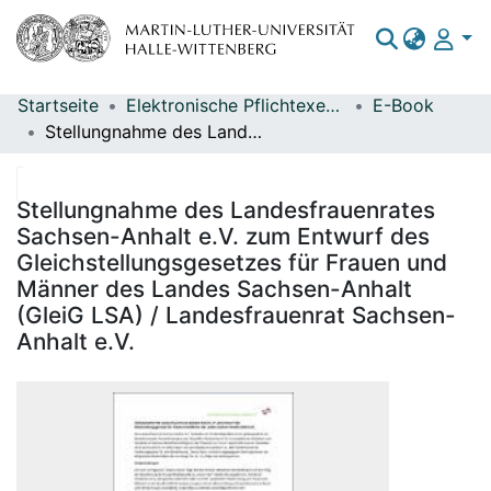
Startseite
Elektronische Pflichtexemplare
E-Book
Bereiche & Sammlungen
Stellungnahme des Landesfrauenrates Sachsen-Anhalt e.V. zum Entwurf des Gleichstellungsgesetzes für Frauen und Männer des Landes Sachsen-Anhalt (GleiG LSA) / Landesfrauenrat Sachsen-Anhalt e.V.
Das gesamte Repositorium
Statistiken
Stellungnahme des Landesfrauenrates
Sachsen-Anhalt e.V. zum Entwurf des
Gleichstellungsgesetzes für Frauen und
Männer des Landes Sachsen-Anhalt
(GleiG LSA) / Landesfrauenrat Sachsen-
Anhalt e.V.