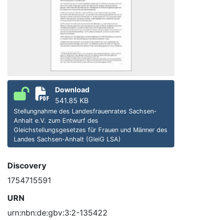
Download
541.85 KB
Stellungnahme des Landesfrauenrates Sachsen-
Anhalt e.V. zum Entwurf des
Gleichstellungsgesetzes für Frauen und Männer des
Landes Sachsen-Anhalt (GleiG LSA)
Discovery
1754715591
URN
urn:nbn:de:gbv:3:2-135422