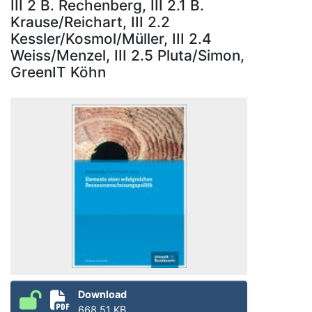
III 2 B. Rechenberg, III 2.1 B.
Krause/Reichart, III 2.2
Kessler/Kosmol/Müller, III 2.4
Weiss/Menzel, III 2.5 Pluta/Simon,
GreenIT Köhn
Download
668.51 KB