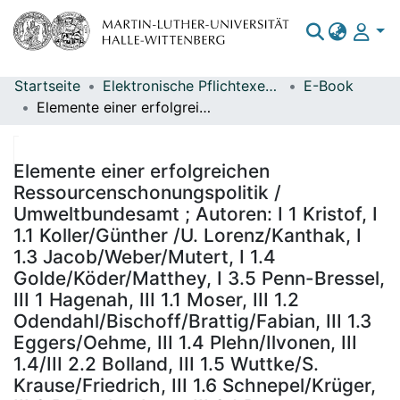
Startseite
Elektronische Pflichtexemplare
E-Book
Bereiche & Sammlungen
Elemente einer erfolgreichen Ressourcenschonungspolitik / Umweltbundesamt ; Autoren: I 1 Kristof, I 1.1 Koller/Günther /U. Lorenz/Kanthak, I 1.3 Jacob/Weber/Mutert, I 1.4 Golde/Köder/Matthey, I 3.5 Penn-Bressel, III 1 Hagenah, III 1.1 Moser, III 1.2 Odendahl/Bischoff/Brattig/Fabian, III 1.3 Eggers/Oehme, III 1.4 Plehn/Ilvonen, III 1.4/III 2.2 Bolland, III 1.5 Wuttke/S. Krause/Friedrich, III 1.6 Schnepel/Krüger, III 2 B. Rechenberg, III 2.1 B. Krause/Reichart, III 2.2 Kessler/Kosmol/Müller, III 2.4 Weiss/Menzel, III 2.5 Pluta/Simon, GreenIT Köhn
Das gesamte Repositorium
Statistiken
Elemente einer erfolgreichen
Ressourcenschonungspolitik /
Umweltbundesamt ; Autoren: I 1 Kristof, I
1.1 Koller/Günther /U. Lorenz/Kanthak, I
1.3 Jacob/Weber/Mutert, I 1.4
Golde/Köder/Matthey, I 3.5 Penn-Bressel,
III 1 Hagenah, III 1.1 Moser, III 1.2
Odendahl/Bischoff/Brattig/Fabian, III 1.3
Eggers/Oehme, III 1.4 Plehn/Ilvonen, III
1.4/III 2.2 Bolland, III 1.5 Wuttke/S.
Krause/Friedrich, III 1.6 Schnepel/Krüger,