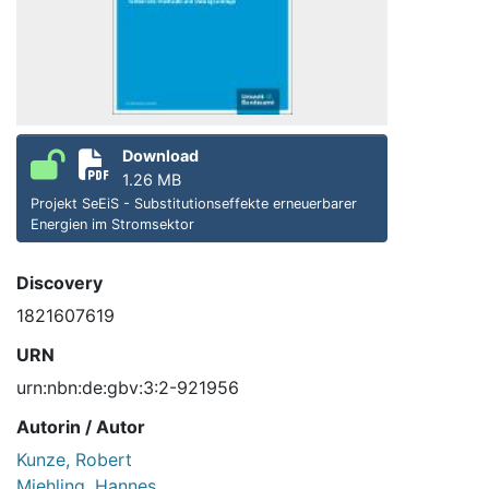
Download
1.26 MB
Projekt SeEiS - Substitutionseffekte erneuerbarer
Energien im Stromsektor
Discovery
1821607619
URN
urn:nbn:de:gbv:3:2-921956
Autorin / Autor
Kunze, Robert
Miehling, Hannes