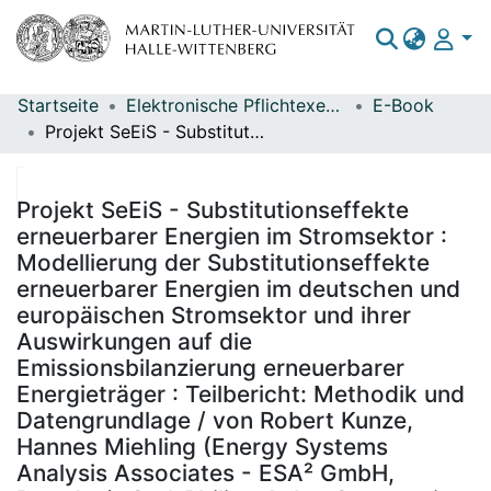
Startseite
Elektronische Pflichtexemplare
E-Book
Bereiche & Sammlungen
Projekt SeEiS - Substitutionseffekte erneuerbarer Energien im Stromsektor : Modellierung der Substitutionseffekte erneuerbarer Energien im deutschen und europäischen Stromsektor und ihrer Auswirkungen auf die Emissionsbilanzierung erneuerbarer Energieträger : Teilbericht: Methodik und Datengrundlage / von Robert Kunze, Hannes Miehling (Energy Systems Analysis Associates - ESA² GmbH, Dresden), Carl-Philipp Anke, Constantin Dierstein, Fabian Hinz, Theresa Ladwig, Dominik Möst, Steffi Schreiber (Technische Universität Dresden), Armin Ardone (Karlsruher Institut für Technologie), Martin Jakob, Ulrich Reiter (TEP Energy GmbH, Zürich) ; im Auftrag des Umweltbundesamtes ; Redaktion: Fachgebiet V 1.5 Energiedaten, Geschäftsstelle der Arbeitsgruppe Erneuerbare Energien-Statistik (AGEE-Stat) - Fabian Sandau, Dr. Thomas Lauf
Das gesamte Repositorium
Statistiken
Projekt SeEiS - Substitutionseffekte
erneuerbarer Energien im Stromsektor :
Modellierung der Substitutionseffekte
erneuerbarer Energien im deutschen und
europäischen Stromsektor und ihrer
Auswirkungen auf die
Emissionsbilanzierung erneuerbarer
Energieträger : Teilbericht: Methodik und
Datengrundlage / von Robert Kunze,
Hannes Miehling (Energy Systems
Analysis Associates - ESA² GmbH,