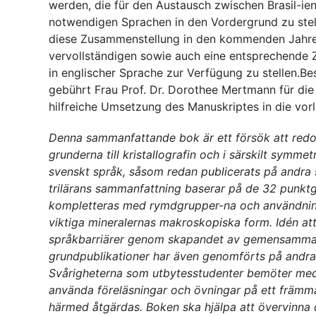
werden, die für den Austausch zwischen Brasil-ie
notwendigen Sprachen in den Vordergrund zu stelle
diese Zusammenstellung in den kommenden Jahre
vervollständigen sowie auch eine entsprechende
in englischer Sprache zur Verfügung zu stellen.B
gebührt Frau Prof. Dr. Dorothee Mertmann für die
hilfreiche Umsetzung des Manuskriptes in die vor
Denna sammanfattande bok är ett försök att redo
grunderna till kristallografin och i särskilt symmet
svenskt språk, såsom redan publicerats på andra
trilärans sammanfattning baserar på de 32 punkt
kompletteras med rymdgrupper-na och användni
viktiga mineralernas makroskopiska form. Idén at
språkbarriärer genom skapandet av gemensamm
grundpublikationer har även genomförts på andra
Svårigheterna som utbytesstudenter bemöter med
använda föreläsningar och övningar på ett främm
härmed åtgärdas. Boken ska hjälpa att övervinna 