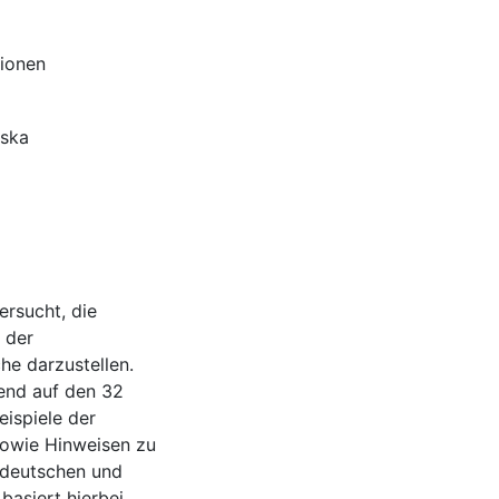
tionen
nska
rsucht, die
 der
he darzustellen.
end auf den 32
ispiele der
owie Hinweisen zu
deutschen und
basiert hierbei