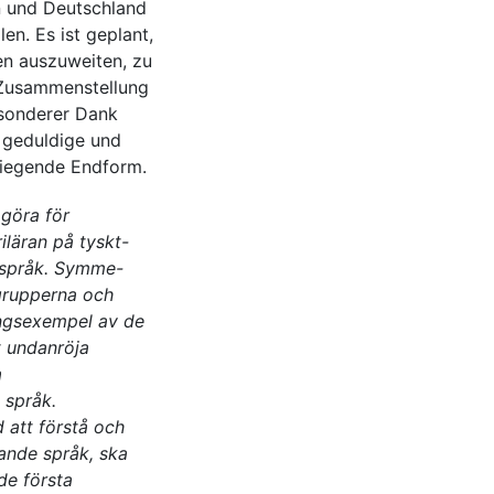
n und Deutschland
n. Es ist geplant,
n auszuweiten, zu
 Zusammenstellung
esonderer Dank
 geduldige und
liegende Endform.
göra för
riläran på tyskt-
 språk. Symme-
grupperna och
ngsexempel av de
t undanröja
a
 språk.
 att förstå och
ande språk, ska
de första