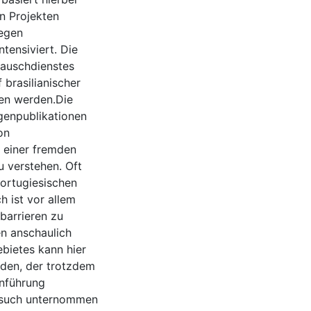
en Projekten
regen
tensiviert. Die
auschdienstes
brasilianischer
ben werden.Die
genpublikationen
on
 einer fremden
 verstehen. Oft
ortugiesischen
 ist vor allem
barrieren zu
n anschaulich
bietes kann hier
erden, der trotzdem
inführung
ersuch unternommen