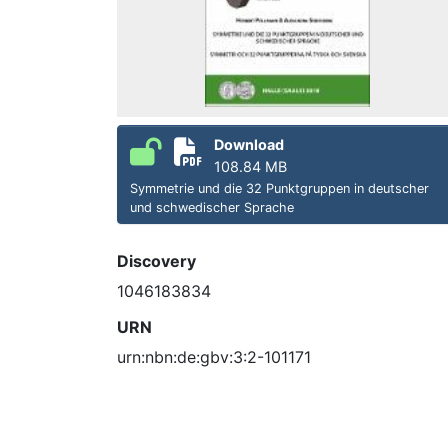
Download
108.84 MB
Symmetrie und die 32 Punktgruppen in deutscher
und schwedischer Sprache
Discovery
1046183834
URN
urn:nbn:de:gbv:3:2-101171