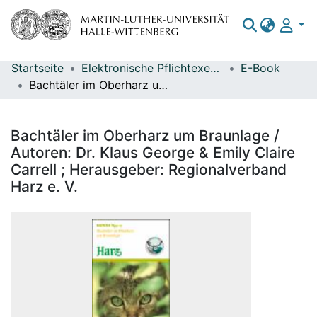
Startseite
Elektronische Pflichtexemplare
E-Book
Bereiche & Sammlungen
Bachtäler im Oberharz um Braunlage / Autoren: Dr. Klaus George & Emily Claire Carrell ; Herausgeber: Regionalverband Harz e. V.
Das gesamte Repositorium
Statistiken
Bachtäler im Oberharz um Braunlage /
Autoren: Dr. Klaus George & Emily Claire
Carrell ; Herausgeber: Regionalverband
Harz e. V.