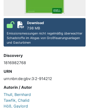
Download
7.98 MB
Emissionsmessungen nicht regelmäßig überwachter
Schadstoffe im Abgas von Großfeuerungsanlagen
und Gasturbinen
Discovery
1816982768
URN
urn:nbn:de:gbv:3:2-914212
Autorin / Autor
Thull, Bernhard
Tawfik, Chalid
Höß, Gaylord