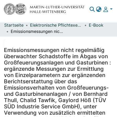
Startseite
Elektronische Pflichtexemplare
E-Book
Bereiche & Sammlungen
Emissionsmessungen nicht regelmäßig überwachter Schadstoffe im Abgas von Großfeuerungsanlagen und Gasturbinen : ergänzende Messungen zur Ermittlung von Einzelparametern zur ergänzenden Berichtserstattung über das Emissionsverhalten von Großfeuerungs- und Gasturbinenanlagen / von Bernhard Thull, Chalid Tawfik, Gaylord Höß (TÜV SÜD Industrie Service GmbH), unter Verwendung von zusätzlich ermittelten Messdaten durch: ANECO Institut für Umweltschutz GmbH & Co., Dr. Sporenberg Umweltschutz Meßtechnik GmbH, TÜV NORD Umweltschutz GmbH & Co. KG, TÜV Rheinland Energy GmbH ; im Auftrag des Umweltbundesamtes ; Redaktion: Fachgebiet III 2.1 - Übergreifende Angelegenheiten, Chemische Industrie, Feuerungsanlagen - Kristina Juhrich
Das gesamte Repositorium
Statistiken
Emissionsmessungen nicht regelmäßig
überwachter Schadstoffe im Abgas von
Großfeuerungsanlagen und Gasturbinen :
ergänzende Messungen zur Ermittlung
von Einzelparametern zur ergänzenden
Berichtserstattung über das
Emissionsverhalten von Großfeuerungs-
und Gasturbinenanlagen / von Bernhard
Thull, Chalid Tawfik, Gaylord Höß (TÜV
SÜD Industrie Service GmbH), unter
Verwendung von zusätzlich ermittelten