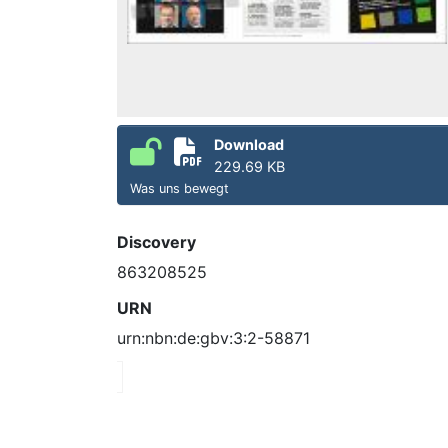
Download
229.69 KB
Was uns bewegt
Discovery
863208525
URN
urn:nbn:de:gbv:3:2-58871