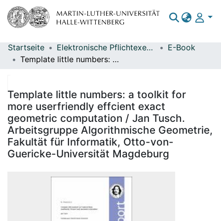
Startseite
Elektronische Pflichtexemplare
E-Book
Bereiche & Sammlungen
Template little numbers: a toolkit for more userfriendly effcient exact geometric computation / Jan Tusch. Arbeitsgruppe Algorithmische Geometrie, Fakultät für Informatik, Otto-von-Guericke-Universität Magdeburg
Das gesamte Repositorium
Statistiken
Template little numbers: a toolkit for
more userfriendly effcient exact
geometric computation / Jan Tusch.
Arbeitsgruppe Algorithmische Geometrie,
Fakultät für Informatik, Otto-von-
Guericke-Universität Magdeburg