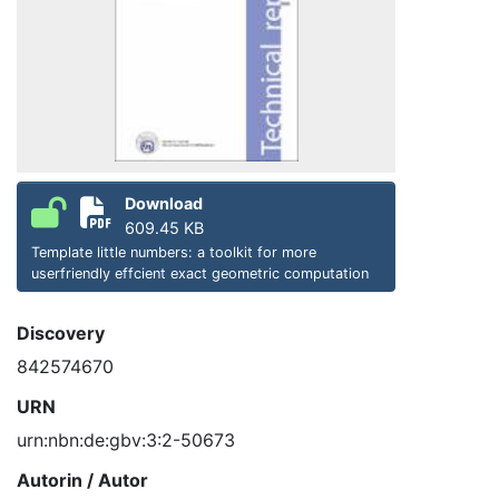
Download
609.45 KB
Template little numbers: a toolkit for more
userfriendly effcient exact geometric computation
Discovery
842574670
URN
urn:nbn:de:gbv:3:2-50673
Autorin / Autor