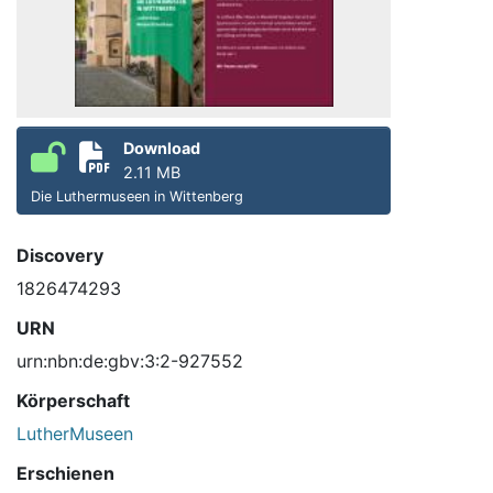
Download
2.11 MB
Die Luthermuseen in Wittenberg
Discovery
1826474293
URN
urn:nbn:de:gbv:3:2-927552
Körperschaft
LutherMuseen
Erschienen