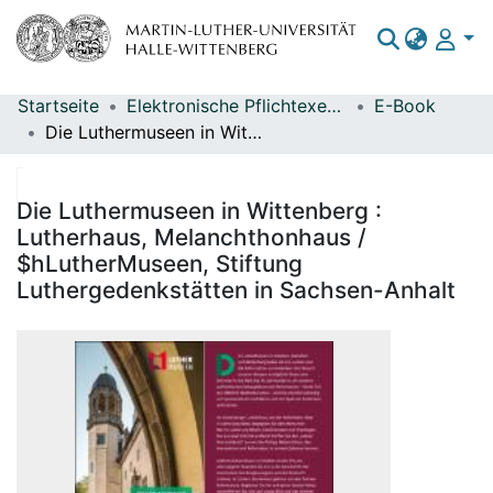
Startseite
Elektronische Pflichtexemplare
E-Book
Bereiche & Sammlungen
Die Luthermuseen in Wittenberg : Lutherhaus, Melanchthonhaus / $hLutherMuseen, Stiftung Luthergedenkstätten in Sachsen-Anhalt
Das gesamte Repositorium
Statistiken
Die Luthermuseen in Wittenberg :
Lutherhaus, Melanchthonhaus /
$hLutherMuseen, Stiftung
Luthergedenkstätten in Sachsen-Anhalt