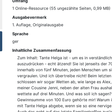
Umfang
1 Online-Ressource (55 ungezählte Seiten, 0,99 MB) : 
Ausgabevermerk
1. Auflage, Originalausgabe
Sprache
ger
Inhaltliche Zusammenfassung
Zum Inhalt: Tante Helga ist - um es in verständli
auszudrücken - echt ätzend! Sie ist jenseits der 7
innerhalb von fünf Minuten, jeden Menschen um s
vergraulen. Und ich übertreibe nicht! Beim letzten
schlossen wir sogar Wetten ab, wie lange es Alex
meiner Cousine Jenni, neben der alten Frau aushal
wettete auf drei Minuten. Und was soll ich sagen?
Gewinnsumme von 100 Euro gehörte mir! Warum i
mit Tante Helga abgebe, wenn sie so eine nervige 
Auch das geht auf das letzte Familientreffen zur