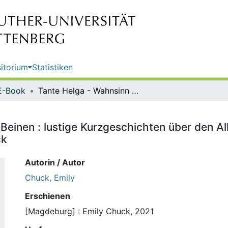
itorium
Statistiken
E-Book
Tante Helga - Wahnsinn auf zwei Beinen : lustige Kurzgeschichten über den Alltag mit einer Kittelschürze tragenden Rentnerin / Emily Chuck
Beinen : lustige Kurzgeschichten über den All
ck
Autorin / Autor
Chuck, Emily
Erschienen
[Magdeburg] : Emily Chuck, 2021