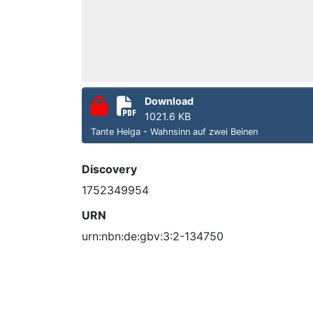
Download
1021.6 KB
Tante Helga - Wahnsinn auf zwei Beinen
Discovery
1752349954
URN
urn:nbn:de:gbv:3:2-134750