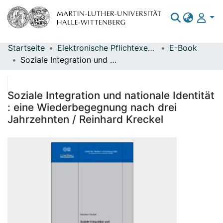
Startseite
Elektronische Pflichtexemplare
E-Book
Bereiche & Sammlungen
Soziale Integration und nationale Identität : eine Wiederbegegnung nach drei Jahrzehnten / Reinhard Kreckel
Das gesamte Repositorium
Statistiken
Soziale Integration und nationale Identität
: eine Wiederbegegnung nach drei
Jahrzehnten / Reinhard Kreckel