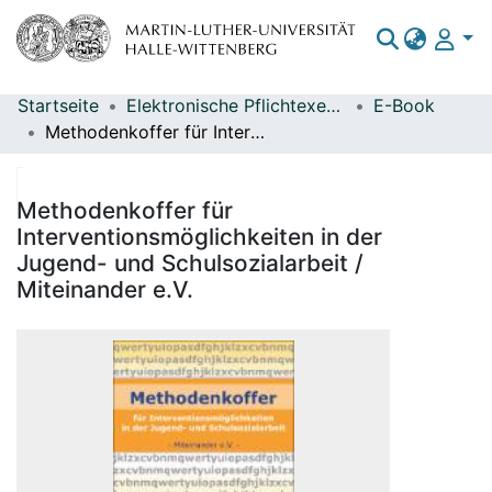
Startseite
Elektronische Pflichtexemplare
E-Book
Bereiche & Sammlungen
Methodenkoffer für Interventionsmöglichkeiten in der Jugend- und Schulsozialarbeit / Miteinander e.V.
Das gesamte Repositorium
Statistiken
Methodenkoffer für
Interventionsmöglichkeiten in der
Jugend- und Schulsozialarbeit /
Miteinander e.V.