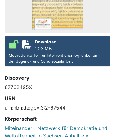
Download
1.03 MB
Methodenkoffer für Interventionsmöglichkeiten in
der Jugend- und Schulsozialarbeit
Discovery
87762495X
URN
urn:nbn:de:gbv:3:2-67544
Körperschaft
Miteinander - Netzwerk für Demokratie und
Weltoffenheit in Sachsen-Anhalt e.V.