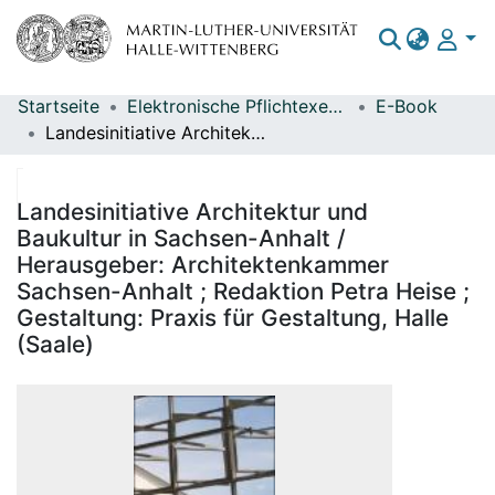
Startseite
Elektronische Pflichtexemplare
E-Book
Bereiche & Sammlungen
Landesinitiative Architektur und Baukultur in Sachsen-Anhalt / Herausgeber: Architektenkammer Sachsen-Anhalt ; Redaktion Petra Heise ; Gestaltung: Praxis für Gestaltung, Halle (Saale)
Das gesamte Repositorium
Statistiken
Landesinitiative Architektur und
Baukultur in Sachsen-Anhalt /
Herausgeber: Architektenkammer
Sachsen-Anhalt ; Redaktion Petra Heise ;
Gestaltung: Praxis für Gestaltung, Halle
(Saale)