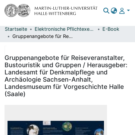
Startseite
Elektronische Pflichtexemplare
E-Book
Bereiche & Sammlungen
Gruppenangebote für Reiseveranstalter, Bustouristik und Gruppen / Herausgeber: Landesamt für Denkmalpflege und Archäologie Sachsen-Anhalt, Landesmuseum für Vorgeschichte Halle (Saale)
Das gesamte Repositorium
Statistiken
Gruppenangebote für Reiseveranstalter,
Bustouristik und Gruppen / Herausgeber:
Landesamt für Denkmalpflege und
Archäologie Sachsen-Anhalt,
Landesmuseum für Vorgeschichte Halle
(Saale)