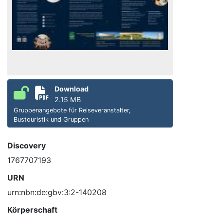
Download
2.15 MB
Gruppenangebote für Reiseveranstalter,
Bustouristik und Gruppen
Discovery
1767707193
URN
urn:nbn:de:gbv:3:2-140208
Körperschaft