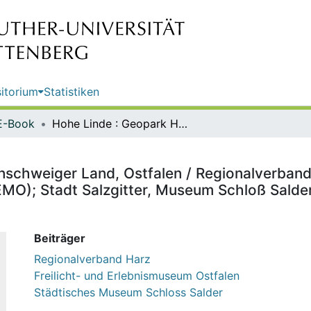
itorium
Statistiken
E-Book
Hohe Linde : Geopark Harz, Braunschweiger Land, Ostfalen / Regionalverband Harz e.V.; Freilicht- und Erlebnismuseum Ostfalen e.V. (FEMO); Stadt Salzgitter, Museum Schloß Salder, Geopark-Informationszentrum Salzgitter
schweiger Land, Ostfalen / Regionalverband H
EMO); Stadt Salzgitter, Museum Schloß Sald
Beiträger
Regionalverband Harz
Freilicht- und Erlebnismuseum Ostfalen
Städtisches Museum Schloss Salder