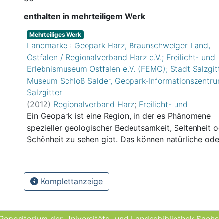
enthalten in mehrteiligem Werk
Mehrteiliges Werk
Landmarke : Geopark Harz, Braunschweiger Land,
Ostfalen / Regionalverband Harz e.V.; Freilicht- und
Erlebnismuseum Ostfalen e.V. (FEMO); Stadt Salzgitt
Museum Schloß Salder, Geopark-Informationszentr
Salzgitter
(
2012
)
Regionalverband Harz
;
Freilicht- und
Erlebnismuseum Ostfalen
Ein Geopark ist eine Region, in der es Phänomene
;
Städtisches Museum Schl
Salder
spezieller geologischer Bedeutsamkeit, Seltenheit o
Schönheit zu sehen gibt. Das können natürliche ode
künstliche Gesteinsaufschlüsse, Felsklippen oder ab
auch Schaubergwerke, Gesteinslehrpfade, Museen 
geologischen Sammlungen u.ä. sein. Diese geologi
Komplettanzeige
Phänomene sind öffentlich zugänglich und miteinan
vernetzt. Der Geopark ist in mehrere Teilflächen
gegliedert. In jeder dieser Teilflächen befindet sich 
 Repositorium der Universitäts- und Landes­bibliothek Sach