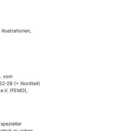
Illustrationen,
g. vom
2-28 (= Nordteil)
 e.V. (FEMO),
spezieller
önheit zu sehen