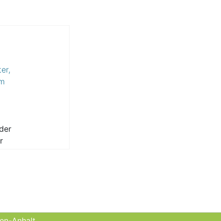
er,
um
oss
der
r
er
mit
schen
der
eine
sen-Anhalt