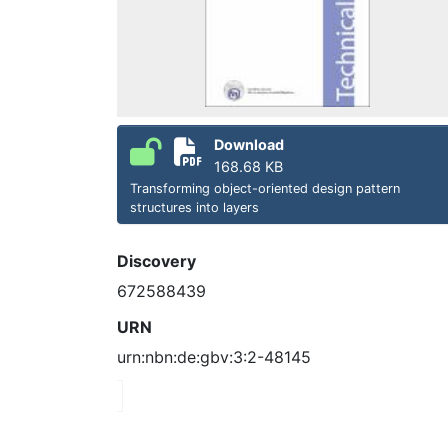
Download
168.68 KB
Transforming object-oriented design pattern
structures into layers
Discovery
672588439
URN
urn:nbn:de:gbv:3:2-48145