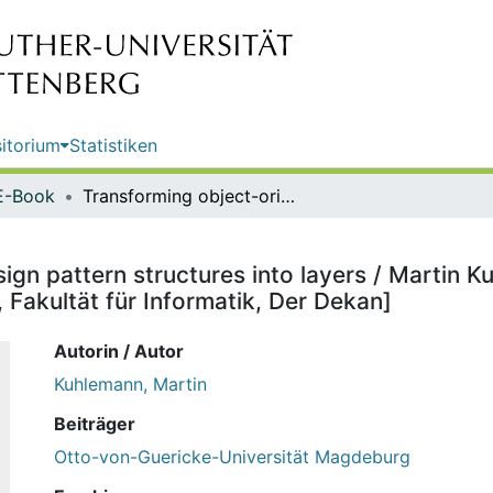
itorium
Statistiken
E-Book
Transforming object-oriented design pattern structures into layers / Martin Kuhlemann. [Hrsg.: Otto-von-Guericke-Universität Magdeburg, Fakultät für Informatik, Der Dekan]
ign pattern structures into layers / Martin K
Fakultät für Informatik, Der Dekan]
Autorin / Autor
Kuhlemann, Martin
Beiträger
Otto-von-Guericke-Universität Magdeburg