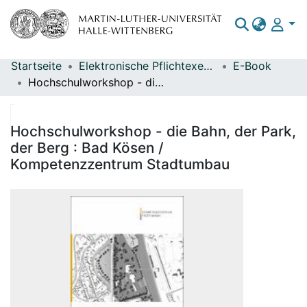
Startseite
Elektronische Pflichtexemplare
E-Book
Bereiche & Sammlungen
Hochschulworkshop - die Bahn, der Park, der Berg : Bad Kösen / Kompetenzzentrum Stadtumbau
Das gesamte Repositorium
Statistiken
Hochschulworkshop - die Bahn, der Park,
der Berg : Bad Kösen /
Kompetenzzentrum Stadtumbau