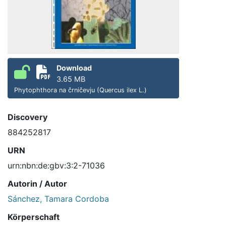
Download
3.65 MB
Phytophthora na črničevju (Quercus ilex L.)
Discovery
884252817
URN
urn:nbn:de:gbv:3:2-71036
Autorin / Autor
Sánchez, Tamara Cordoba
Körperschaft