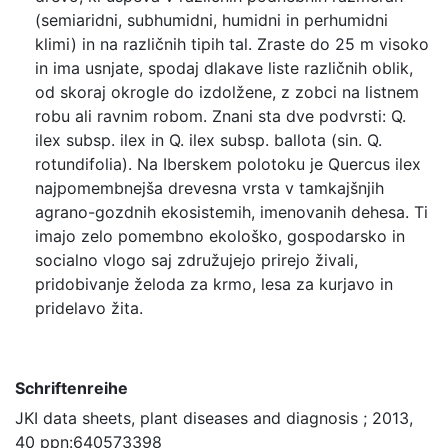
(semiaridni, subhumidni, humidni in perhumidni
klimi) in na različnih tipih tal. Zraste do 25 m visoko
in ima usnjate, spodaj dlakave liste različnih oblik,
od skoraj okrogle do izdolžene, z zobci na listnem
robu ali ravnim robom. Znani sta dve podvrsti: Q.
ilex subsp. ilex in Q. ilex subsp. ballota (sin. Q.
rotundifolia). Na Iberskem polotoku je Quercus ilex
najpomembnejša drevesna vrsta v tamkajšnjih
agrano-gozdnih ekosistemih, imenovanih dehesa. Ti
imajo zelo pomembno ekološko, gospodarsko in
socialno vlogo saj združujejo prirejo živali,
pridobivanje želoda za krmo, lesa za kurjavo in
pridelavo žita.
Schriftenreihe
JKI data sheets, plant diseases and diagnosis ; 2013,
40 ppn:640573398