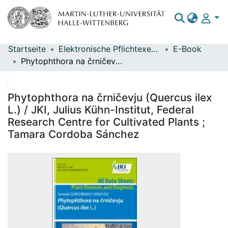
Startseite
Elektronische Pflichtexemplare
E-Book
Bereiche & Sammlungen
Phytophthora na črničevju (Quercus ilex L.) / JKI, Julius Kühn-Institut, Federal Research Centre for Cultivated Plants ; Tamara Cordoba Sánchez
Das gesamte Repositorium
Statistiken
Phytophthora na črničevju (Quercus ilex
L.) / JKI, Julius Kühn-Institut, Federal
Research Centre for Cultivated Plants ;
Tamara Cordoba Sánchez