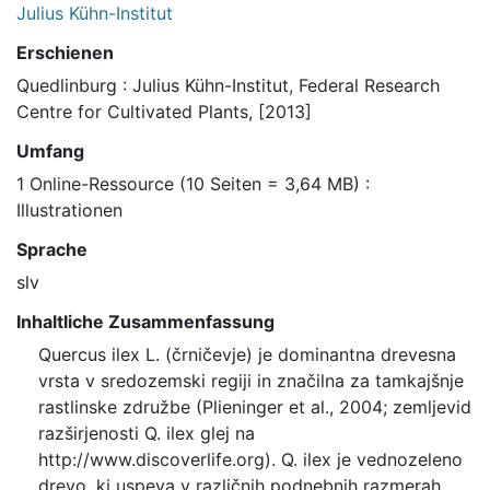
Julius Kühn-Institut
Erschienen
Quedlinburg : Julius Kühn-Institut, Federal Research
Centre for Cultivated Plants, [2013]
Umfang
1 Online-Ressource (10 Seiten = 3,64 MB) :
Illustrationen
Sprache
slv
Inhaltliche Zusammenfassung
Quercus ilex L. (črničevje) je dominantna drevesna
vrsta v sredozemski regiji in značilna za tamkajšnje
rastlinske združbe (Plieninger et al., 2004; zemljevid
razširjenosti Q. ilex glej na
http://www.discoverlife.org). Q. ilex je vednozeleno
drevo, ki uspeva v različnih podnebnih razmerah