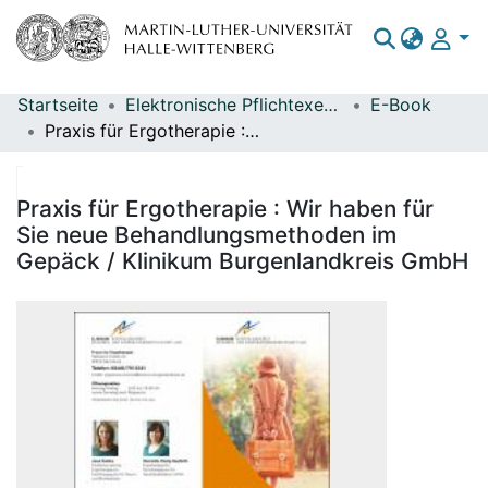
Startseite
Elektronische Pflichtexemplare
E-Book
Bereiche & Sammlungen
Praxis für Ergotherapie : Wir haben für Sie neue Behandlungsmethoden im Gepäck / Klinikum Burgenlandkreis GmbH
Das gesamte Repositorium
Statistiken
Praxis für Ergotherapie : Wir haben für
Sie neue Behandlungsmethoden im
Gepäck / Klinikum Burgenlandkreis GmbH