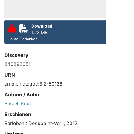
Download
1.28 MB
Laute Gedanken
Discovery
840893051
URN
urn:nbn:de:gbv:3:2-50138
Autorin / Autor
Bastel, Knut
Erschienen
Barleben : Docupoint-Verl., 2012