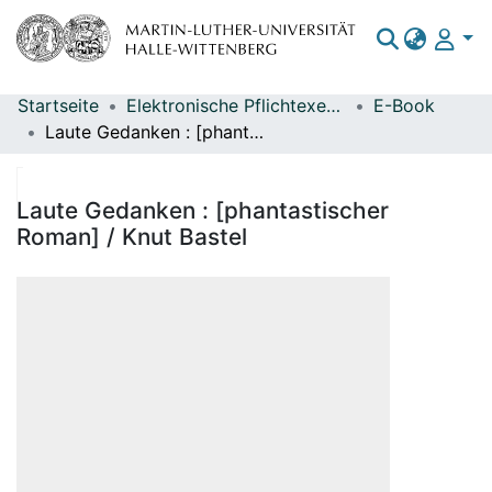
Startseite
Elektronische Pflichtexemplare
E-Book
Bereiche & Sammlungen
Laute Gedanken : [phantastischer Roman] / Knut Bastel
Das gesamte Repositorium
Statistiken
Laute Gedanken : [phantastischer
Roman] / Knut Bastel