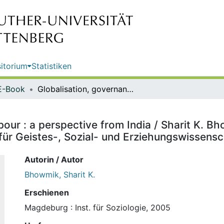
itorium
Statistiken
E-Book
Globalisation, governance and labour : a perspective from India / Sharit K. Bhowmik. Otto-von-Guericke-Universität Magdeburg, Fakultät für Geistes-, Sozial- und Erziehungswissenschaften, Institut für Soziologie
bour : a perspective from India / Sharit K. 
ür Geistes-, Sozial- und Erziehungswissenscha
Autorin / Autor
Bhowmik, Sharit K.
Erschienen
Magdeburg : Inst. für Soziologie, 2005