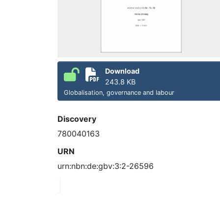
Download
243.8 KB
Globalisation, governance and labour
Discovery
780040163
URN
urn:nbn:de:gbv:3:2-26596