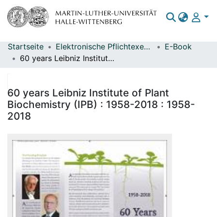
Startseite
Elektronische Pflichtexemplare
E-Book
Bereiche & Sammlungen
60 years Leibniz Institute of Plant Biochemistry (IPB) : 1958-2018 : 1958-2018
Das gesamte Repositorium
Statistiken
60 years Leibniz Institute of Plant
Biochemistry (IPB) : 1958-2018 : 1958-
2018