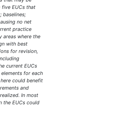
 five EUCs that
; baselines;
ausing no net
rrent practice
y areas where the
gn with best
ons for revision,
including
the current EUCs
l elements for each
 here could benefit
irements and
realized. In most
in the EUCs could