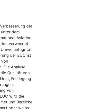
 Verbesserung der
ie unter dem
national Aviation
sation verwendet
 Umweltintegrität
erung der EUC ist
t von
n. Die Analyse
r die Qualität von
hkeit, Festlegung
erungen,
ung von
 EUC wird die
rtet und Bereiche
inert oder weiter