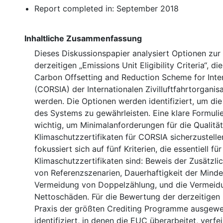
Report completed in: September 2018
Inhaltliche Zusammenfassung
Dieses Diskussionspapier analysiert Optionen zur
derzeitigen „Emissions Unit Eligibility Criteria“, d
Carbon Offsetting and Reduction Scheme for Inter
(CORSIA) der Internationalen Zivilluftfahrtorgani
werden. Die Optionen werden identifiziert, um die
des Systems zu gewährleisten. Eine klare Formuli
wichtig, um Minimalanforderungen für die Qualitä
Klimaschutzzertifikaten für CORSIA sicherzustelle
fokussiert sich auf fünf Kriterien, die essentiell fü
Klimaschutzzertifikaten sind: Beweis der Zusätzlic
von Referenzszenarien, Dauerhaftigkeit der Mind
Vermeidung von Doppelzählung, und die Vermeid
Nettoschäden. Für die Bewertung der derzeitigen
Praxis der größten Crediting Programme ausgewe
identifiziert, in denen die EUC überarbeitet, verfe