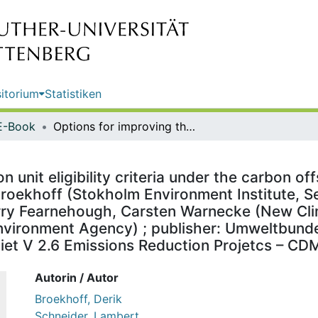
itorium
Statistiken
E-Book
Options for improving the emission unit eligibility criteria under the carbon offsetting and reduction scheme for international aviation / by Derik Broekhoff (Stokholm Environment Institute, Seattle), Lambert Schneider (Öko-Institut, Berlin), Ritika Tewari, Harry Fearnehough, Carsten Warnecke (New Climate Institute, Berlin) ; on behalf of Umweltbundesamt (German Environment Agency) ; publisher: Umweltbundesamt ; report performed by: Öko-Institut ; edited by: Fachgebiet V 2.6 Emissions Reduction Projetcs – CDM (DNA)/JI (DFP), Marcel Kruse
n unit eligibility criteria under the carbon o
k Broekhoff (Stokholm Environment Institute, 
Harry Fearnehough, Carsten Warnecke (New Clima
ironment Agency) ; publisher: Umweltbunde
biet V 2.6 Emissions Reduction Projetcs – CD
Autorin / Autor
Broekhoff, Derik
Schneider, Lambert