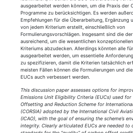
ausgearbeitet werden können, um die Praxis der C
Programme zu berücksichtigen. Es werden außer
Empfehlungen für die Überarbeitung, Ergänzung 
von jedem Kriterium erstellt, einschließlich von
Formulierungsvorschlägen. Insgesamt sind die de
ausreichend, um die wesentlichen konzeptionelle
Kriteriums abzudecken. Allerdings könnten alle fün
ausgearbeitet werden, um essentielle Anforderun
zu spezifizieren, damit die Kriterien tatsächlich er
meisten Fällen können die Formulierungen und die
EUCs auch verbessert werden.
This discussion paper assesses options for improv
Emissions Unit Eligibility Criteria (EUCs) used fo
Offsetting and Reduction Scheme for International
(CORSIA) adopted by the International Civil Aviat
(ICAO), with the goal of ensuring the scheme’s en
integrity. Clearly articulated EUCs are needed to
standards for the “quality” of carbon offset credi