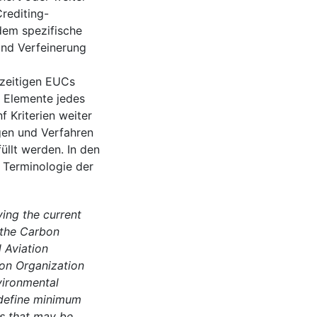
rediting-
dem spezifische
und Verfeinerung
rzeitigen EUCs
n Elemente jedes
f Kriterien weiter
gen und Verfahren
füllt werden. In den
 Terminologie der
ing the current
r the Carbon
 Aviation
ion Organization
vironmental
 define minimum
ts that may be