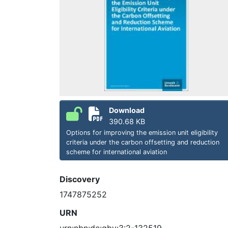
Download
390.68 KB
Options for improving the emission unit eligibility
criteria under the carbon offsetting and reduction
scheme for international aviation
Discovery
1747875252
URN
urn:nbn:de:gbv:3:2-132519